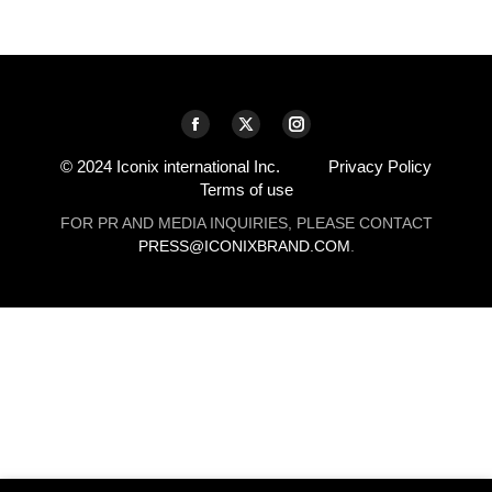
Find us on:
Facebook
X
Instagram
page
page
page
© 2024 Iconix international Inc.
Privacy Policy
Terms of use
opens
opens
opens
in
in
in
FOR PR AND MEDIA INQUIRIES, PLEASE CONTACT
PRESS@ICONIXBRAND.COM
.
new
new
new
window
window
window