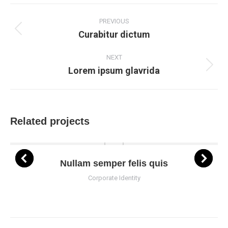
Facebook
X
Pinterest
LinkedIn
Project
navigation
PREVIOUS
Curabitur dictum
Previous
project:
NEXT
Lorem ipsum glavrida
Next
project:
Related projects
Nullam semper felis quis
Corporate Identity