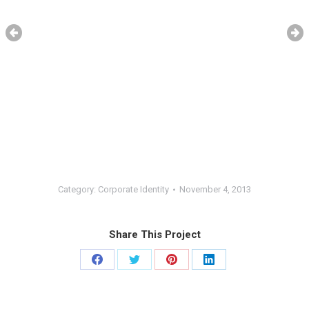
Category:
Corporate Identity
November 4, 2013
Share This Project
Share
Share
Share
Share
on
on
on
on