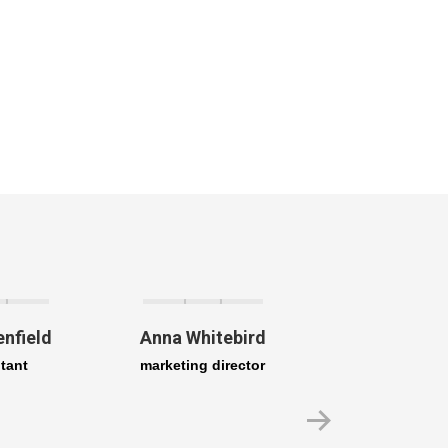
enfield
Anna Whitebird
Jacob Remmi
tant
marketing director
creative dire