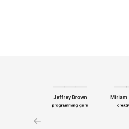
ohn Green
Jeffrey Brown
Miriam
fice manager
programming guru
creati