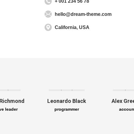
+ 001 234 56 78
hello@dream-theme.com
California, USA
 Richmond
Leonardo Black
Alex Gre
ve leader
programmer
accoun