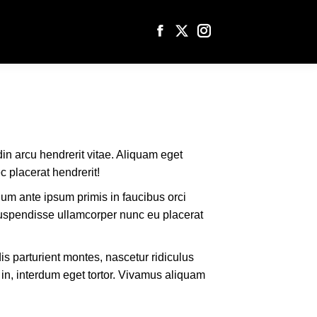
Facebook
X
Instagram
page
page
page
opens
opens
opens
in
in
in
new
new
new
window
window
window
udin arcu hendrerit vitae. Aliquam eget
c placerat hendrerit!
ulum ante ipsum primis in faucibus orci
 Suspendisse ullamcorper nunc eu placerat
s parturient montes, nascetur ridiculus
in, interdum eget tortor. Vivamus aliquam